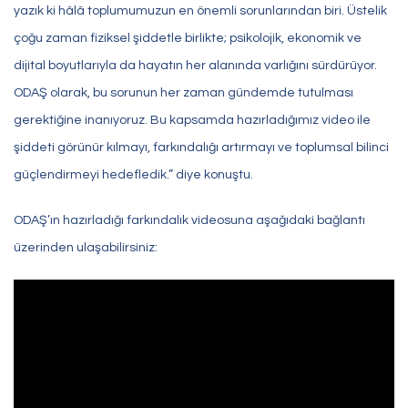
yazık ki hâlâ toplumumuzun en önemli sorunlarından biri. Üstelik
çoğu zaman fiziksel şiddetle birlikte; psikolojik, ekonomik ve
dijital boyutlarıyla da hayatın her alanında varlığını sürdürüyor.
ODAŞ olarak, bu sorunun her zaman gündemde tutulması
gerektiğine inanıyoruz. Bu kapsamda hazırladığımız video ile
şiddeti görünür kılmayı, farkındalığı artırmayı ve toplumsal bilinci
güçlendirmeyi hedefledik.” diye konuştu.
ODAŞ’ın hazırladığı farkındalık videosuna aşağıdaki bağlantı
üzerinden ulaşabilirsiniz: