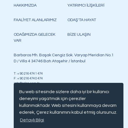
HAKKIMIZDA
YATIRIMCI İLİŞKİLERİ
FAALİYET ALANLARIMIZ
ODAŞ'TA HAYAT
ODAĞIMIZDA GELECEK
BİZE ULAŞIN
VAR
Barbaros Mh. Başak Cengiz Sok. Varyap Meridian No.1
D / Villa 4 34746 Batı Ataşehir / İstanbul
T: + 90 216 474 1 474
F: + 90 216 474 0 474
info@odas.com.tr
Bu web sitesinde sizlere daha iyi bir kullanıcı
deneyimi yaşatmak için çerezler
kullanmaktadır. Web sitesini kullanmaya devam
ederek, Çerez kullanımını kabul etmiş olursunuz.
Copyright @ Odaş, tüm hakları saklıdır
Detaylı Bilgi
Bilgi Toplumu Hizmetleri