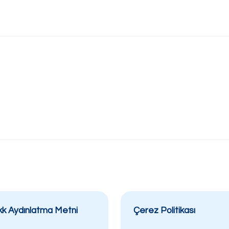
Bi
Sorul
veya 
bize 
kk Aydınlatma Metni
Çerez Politikası