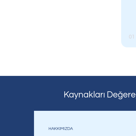
Odağımızda Gelecek Va
Biz'den Haberler
01
Odaş’ta
Açık
Değe
Kariyer
Pozisyonlar
Kaynakları Değere
HAKKIMIZDA