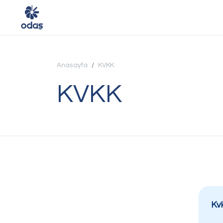
Anasayfa
KVKK
Ana Sayfa
KVKK
Kurumsal
Faaliyet Alanlarımız
Sürdürülebilirlik
Yatırımcı İlişkileri
Kv
ODAŞ'ta Hayat