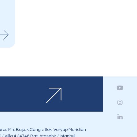
Bizi Takip Edin
ros Mh. Başak Cengiz Sok. Varyap Meridian
 / Villa 4 34746 Batı Ataşehir / İstanbul