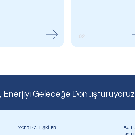
r
02
rlerimiz
Tesislerimiz
, Enerjiyi Geleceğe Dönüştürüyoruz
YATIRIMCI İLİŞKİLERİ
Barba
No.1 D