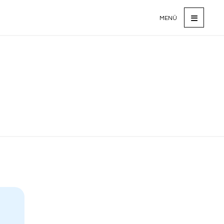
MENÜ
ze Ulaşın
arınız, talepleriniz
geri bildirimleriniz için
ulaşabilirsiniz