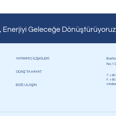
, Enerjiyi Geleceğe Dönüştürüyoruz
YATIRIMCI İLİŞKİLERİ
Barba
No.1 D
ODAŞ'TA HAYAT
T: + 90
F: + 90
info@o
BİZE ULAŞIN