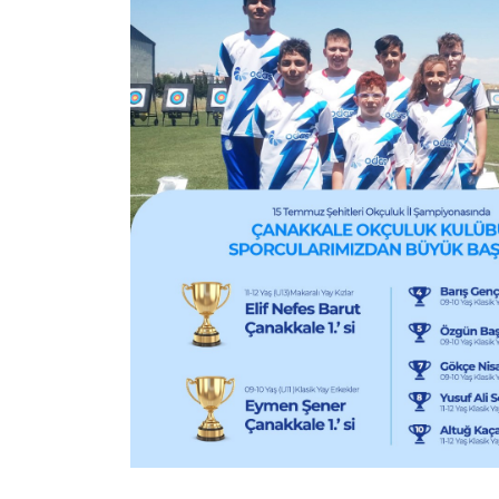
Odağımızda Gelecek Va
Biz'den Haberler
Odaş’ta
Açık
Değe
Kariyer
Pozisyonlar