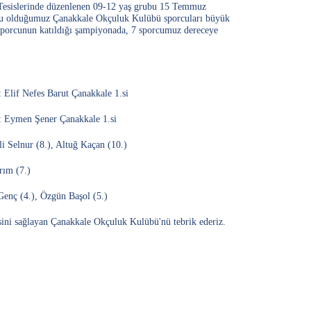
Tesislerinde düzenlenen 09-12 yaş grubu 15 Temmuz
oru olduğumuz Çanakkale Okçuluk Kulübü sporcuları büyük
 sporcunun katıldığı şampiyonada, 7 sporcumuz dereceye
 Elif Nefes Barut Çanakkale 1.si
: Eymen Şener Çanakkale 1.si
i Selnur (8.), Altuğ Kaçan (10.)
Bizi Takip Edin
rım (7.)
Genç (4.), Özgün Başol (5.)
esini sağlayan Çanakkale Okçuluk Kulübü'nü tebrik ederiz.