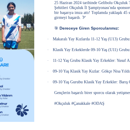
25 Haziran 2024 tarihinde Gelibolu Okçuluk 
r
Şehitleri Okçuluk İl Şampiyonası'nda spons
bir başarıya imza attı! Toplamda yaklaşık 45
girmeyi başardı.
🏹
🎯
Dereceye Giren Sporcularımız:
·
Makaralı Yay Kızlarda 11-12 Yaş (U13) Grubu:
·
Klasik Yay Erkeklerde 09-10 Yaş (U11) Grubu
·
11-12 Yaş Grubu Klasik Yay Erkekler: Yusuf Al
rlerimiz
Tesislerimiz
·
09-10 Yaş Klasik Yay Kızlar: Gökçe Nisa Yıldı
·
09-10 Yaş Gurubu Klasik Yay Erkekler: Barış 
Gençlerin başarılı birer sporcu olarak yetişm
#Okçuluk #Çanakkale #ODAŞ