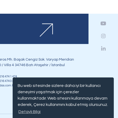
ros Mh. Başak Cengiz Sok. Varyap Meridian
 / Villa 4 34746 Batı Ataşehir / İstanbul
 216 474 1 474
 216 474 0 474
Bu web sitesinde sizlere daha iyi bir kullanıcı
das.com.tr
deneyimi yaşatmak için çerezler
kullanmaktadır. Web sitesini kullanmaya devam
ederek, Çerez kullanımını kabul etmiş olursunuz.
Detaylı Bilgi