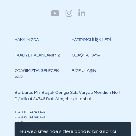
HAKKIMIZDA
YATIRIMCI İLİŞKİLERİ
FAALİYET ALANLARIMIZ
ODAŞ'TA HAYAT
ODAĞIMIZDA GELECEK
BİZE ULAŞIN
VAR
Barbaros Mh. Başak Cengiz Sok. Varyap Meridian No.1
D / Villa 4 34746 Batı Ataşehir / İstanbul
T: + 90 216 474 1 474
F: + 90 216 474 0 474
info@odas.com.tr
Bu web sitesinde sizlere daha iyi bir kullanıcı