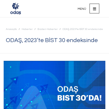
MENÜ
Anasayfa
Haberler
Bizden Haberler
ODAŞ, 2023’te BİST 30 endeksinde
Ana Sayfa
ODAŞ, 2023’te BİST 30 endeksinde
Kurumsal
Faaliyet Alanlarımız
Sürdürülebilirlik
Yatırımcı İlişkileri
ODAŞ'ta Hayat
Odağımızda Gelecek Var
Biz'den Haberler