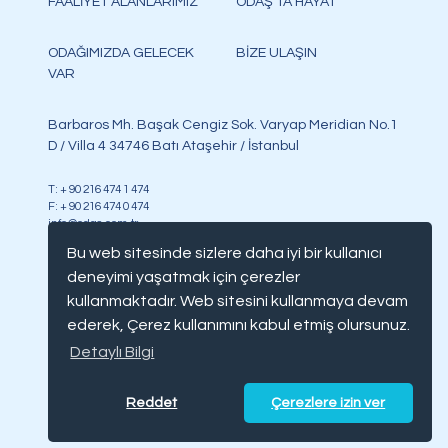
FAALİYET ALANLARIMIZ
ODAŞ'TA HAYAT
ODAĞIMIZDA GELECEK
BİZE ULAŞIN
VAR
Barbaros Mh. Başak Cengiz Sok. Varyap Meridian No.1
D / Villa 4 34746 Batı Ataşehir / İstanbul
T: + 90 216 474 1 474
F: + 90 216 474 0 474
info@odas.com.tr
Bu web sitesinde sizlere daha iyi bir kullanıcı
deneyimi yaşatmak için çerezler
kullanmaktadır. Web sitesini kullanmaya devam
ederek, Çerez kullanımını kabul etmiş olursunuz.
Copyright @ Odaş, tüm hakları saklıdır
Detaylı Bilgi
Bilgi Toplumu Hizmetleri
Çerez Politikası
Reddet
Çerezlere izin ver
Kvkk
Çekince Bildirimi