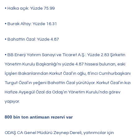
• Halka açık: Yüzde 75.99
• Burak Altay: Yüzde 16.31
• Bahattin Özal: Yüzde 4.87
• BB Enerji Yatırım Sanayi ve Ticaret A.Ş.: Yüzde 2.83 Şirketin
Yönetim Kurulu Başkanlığı’nı yüzde 4.87 hissesi bulunan, eski
İçişleri Bakanlarından Korkut Özal’ın oğlu, 8’inci Cumhurbaşkanı
Turgut Özal’ın yeğeni Bahattin Özal yürütüyor. Korkut Özal’ın kızı
Hafize Ayşegül Özal da Odaş’ın Yönetim Kurulu’nda görev
yapıyor.
800 bin ton antimuan rezervi var
ODAŞ CA Genel Müdürü Zeynep Dereli, yatırımcılar için