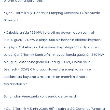
önemli adıma işaret etti:
• Çan2 Termik A.Ş., Denarius Pumping Services LLC’nin yüzde
65’ini aldı.
• Özbekistan’da 158 MW ile üretime devam eden santralın
kurulu gücü 174 MW’a ulaştı. 500 bin hanenin elektrik ihtiyacını
karşılıyor. Özbekistan’daki yatırım büyüklüğü 100 milyon doları
buldu. Çan2 Termik Santralı’nın mevcut kurulu gücünün 340 MW
olduğunu aktarıp başında bulunduğu ODAŞ CA’nın rolünü
özetledi: - ODAŞ CA, grubun ilk yurtdışı enerji yatırımı ve
uluslararası büyüme stratejisinin en önemli kilometre
taşlarından biri.
Sunumdan Venezuela konusunda detay verdi:
- Çan2 Termik A.Ş.’nin yüzde 65’ini satın aldığı Denerius Pumping