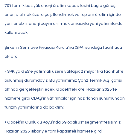
70’i termik baz yük enerji üretim kapasitesini başta güneş
enerjisi olmak üzere çeşitlendirmek ve toplam üretim içinde
yenilenebilir enerji payını artırmak amacıyla yeni yatırımlarda
kullanılacak.
Şirketin Sermaye Piyasası Kurulu’na (SPK) sunduğu taahhüdü
aktardı:
- SPK’ya GES’e yatırmak üzere yaklaşık 2 milyar lira taahhütte
bulunmuş durumdayız. Bu yatırımımız Çan2 Termik A.Ş. çatısı
altında gerçekleştirilecek. Göcek’teki otel Haziran 2025’te
hizmete girdi ODAŞ’ın yatırımcılar için hazırlanan sunumundan
turizm yatırımlarına da baktım:
• Göcek’in Günlüklü Koyu’nda 59 odalı üst segment tesisimiz
Haziran 2025 itibariyle tam kapasiteli hizmete girdi.