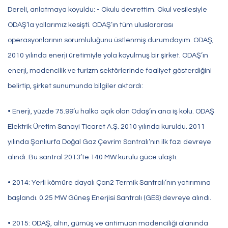
Dereli, anlatmaya koyuldu: - Okulu devrettim. Okul vesilesiyle
ODAŞ’la yollarımız kesişti. ODAŞ’ın tüm uluslararası
operasyonlarının sorumluluğunu üstlenmiş durumdayım. ODAŞ,
2010 yılında enerji üretimiyle yola koyulmuş bir şirket. ODAŞ’ın
enerji, madencilik ve turizm sektörlerinde faaliyet gösterdiğini
belirtip, şirket sunumunda bilgiler aktardı:
• Enerji, yüzde 75.99’u halka açık olan Odaş’ın ana iş kolu. ODAŞ
Elektrik Üretim Sanayi Ticaret A.Ş. 2010 yılında kuruldu. 2011
yılında Şanlıurfa Doğal Gaz Çevrim Santralı’nın ilk fazı devreye
alındı. Bu santral 2013’te 140 MW kurulu güce ulaştı.
• 2014: Yerli kömüre dayalı Çan2 Termik Santralı’nın yatırımına
başlandı. 0.25 MW Güneş Enerjisi Santralı (GES) devreye alındı.
• 2015: ODAŞ, altın, gümüş ve antimuan madenciliği alanında