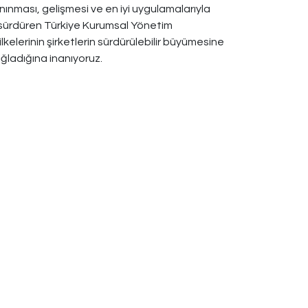
ınması, gelişmesi ve en iyi uygulamalarıyla
i sürdüren Türkiye Kurumsal Yönetim
kelerinin şirketlerin sürdürülebilir büyümesine
ğladığına inanıyoruz.
Bizi Takip Edin