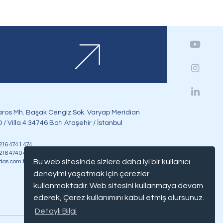
ros Mh. Başak Cengiz Sok. Varyap Meridian
 / Villa 4 34746 Batı Ataşehir / İstanbul
 216 474 1 474
 216 474 0 474
Bu web sitesinde sizlere daha iyi bir kullanıcı
das.com.tr
deneyimi yaşatmak için çerezler
kullanmaktadır. Web sitesini kullanmaya devam
ederek, Çerez kullanımını kabul etmiş olursunuz.
Detaylı Bilgi