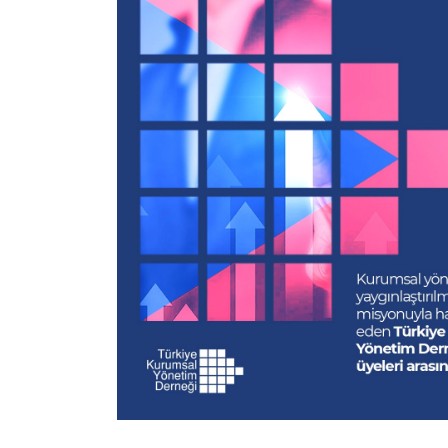
Odağımızda Gelecek Va
Biz'den Haberler
Odaş’ta
Açık
Değe
Kariyer
Pozisyonlar