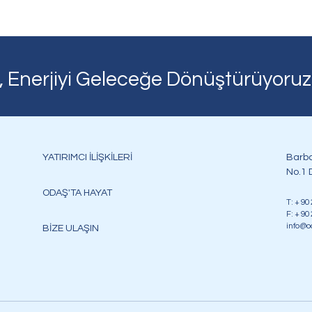
, Enerjiyi Geleceğe Dönüştürüyoruz
YATIRIMCI İLİŞKİLERİ
Barba
No.1 D
ODAŞ'TA HAYAT
T: + 90
F: + 90
info@o
BİZE ULAŞIN