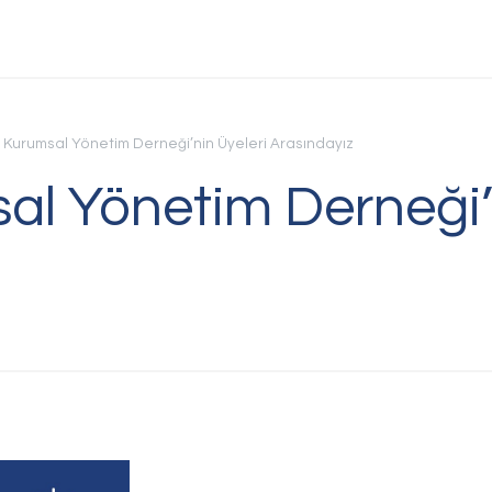
e Kurumsal Yönetim Derneği’nin Üyeleri Arasındayız
al Yönetim Derneği’
Bi
Sorul
veya 
bize 