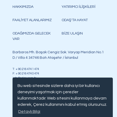
HAKKIMIZDA
YATIRIMCI İLİŞKİLERİ
FAALİYET ALANLARIMIZ
ODAŞ'TA HAYAT
ODAĞIMIZDA GELECEK
BİZE ULAŞIN
VAR
Barbaros Mh. Başak Cengiz Sok. Varyap Meridian No.1
D / Villa 4 34746 Batı Ataşehir / İstanbul
T: + 90 216 474 1 474
F: + 90 216 474 0 474
info@odas.com.tr
Bu web sitesinde sizlere daha iyi bir kullanıcı
deneyimi yaşatmak için çerezler
kullanmaktadır. Web sitesini kullanmaya devam
ederek, Çerez kullanımını kabul etmiş olursunuz.
Copyright @ Odaş, tüm hakları saklıdır
Detaylı Bilgi