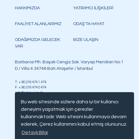
HAKKIMIZDA
YATIRIMCI İLİŞKİLERİ
FAALİYET ALANLARIMIZ
ODAŞ'TA HAYAT
ODAĞIMIZDA GELECEK
BİZE ULAŞIN
VAR
Barbaros Mh. Başak Cengiz Sok. Varyap Meridian No.1
D / Villa 4 34746 Batı Ataşehir / İstanbul
T: + 90 216 474 1 474
F: + 90 216 474 0 474
info@odas.com.tr
Bu web sitesinde sizlere daha iyi bir kullanıcı
deneyimi yaşatmak için çerezler
kullanmaktadır. Web sitesini kullanmaya devam
ederek, Çerez kullanımını kabul etmiş olursunuz.
Copyright @ Odaş, tüm hakları saklıdır
Detaylı Bilgi