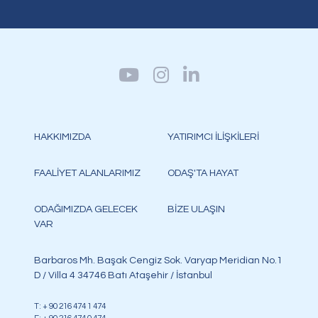
HAKKIMIZDA
YATIRIMCI İLİŞKİLERİ
FAALİYET ALANLARIMIZ
ODAŞ'TA HAYAT
ODAĞIMIZDA GELECEK
BİZE ULAŞIN
VAR
Barbaros Mh. Başak Cengiz Sok. Varyap Meridian No.1
D / Villa 4 34746 Batı Ataşehir / İstanbul
T: + 90 216 474 1 474