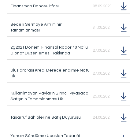
Finansman Bonosu İtfası
08.09.2021
Bedelli Sermaye Artrımının
31.08.2021
Tamamlanması
2Ç2021 Dönemi Finansal Rapor 48 No’lu
27.08.2021
Dipnot Düzenlemesi Hakkında
Uluslararası Kredi Derecelendirme Notu
27.08.2021
Hk.
Kullanılmayan Payların Birincil Piyasada
25.08.2021
Satışının Tamamlanması Hk.
Tasarruf Sahiplerine Satış Duyurusu
24.08.2021
Yangın Söndürme Uçakları Tedariği