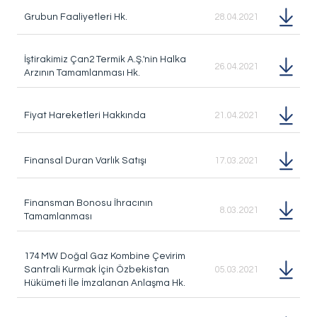
Grubun Faaliyetleri Hk.
28.04.2021
İştirakimiz Çan2 Termik A.Ş.'nin Halka
26.04.2021
Arzının Tamamlanması Hk.
Fiyat Hareketleri Hakkında
21.04.2021
Finansal Duran Varlık Satışı
17.03.2021
Finansman Bonosu İhracının
8.03.2021
Tamamlanması
174 MW Doğal Gaz Kombine Çevirim
Santrali Kurmak İçin Özbekistan
05.03.2021
Hükümeti İle İmzalanan Anlaşma Hk.