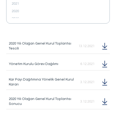
Bize Ulaşın
2021
2020
2019
Sorularınız, talepleriniz
veya geri bildirimleriniz için
2018
bize ulaşabilirsiniz
2017
2016
2020 Yılı Olağan Genel Kurul Toplantısı
13.12.2021
Tescili
2015
2014
2013
Yönetim Kurulu Görev Dağılımı
6.12.2021
Kar Payı Dağıtımına Yönelik Genel Kurul
3.12.2021
Kararı
2020 Yılı Olağan Genel Kurul Toplantısı
3.12.2021
Sonucu