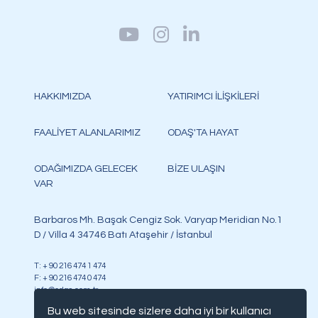
HAKKIMIZDA
YATIRIMCI İLİŞKİLERİ
FAALİYET ALANLARIMIZ
ODAŞ'TA HAYAT
ODAĞIMIZDA GELECEK
BİZE ULAŞIN
VAR
Barbaros Mh. Başak Cengiz Sok. Varyap Meridian No.1
D / Villa 4 34746 Batı Ataşehir / İstanbul
T: + 90 216 474 1 474
F: + 90 216 474 0 474
info@odas.com.tr
Bu web sitesinde sizlere daha iyi bir kullanıcı