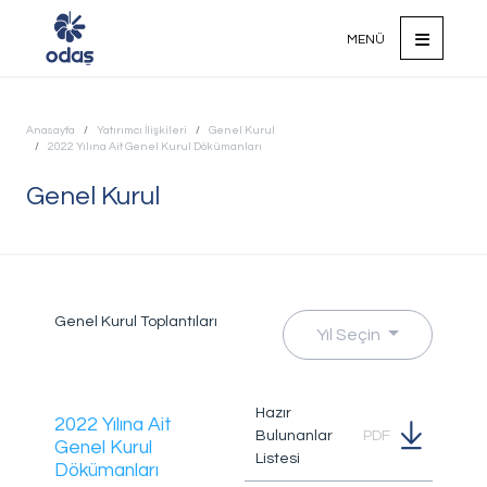
MENÜ
Anasayfa
Yatırımcı İlişkileri
Genel Kurul
Ana Sayfa
2022 Yılına Ait Genel Kurul Dökümanları
Kurumsal
Genel Kurul
Faaliyet Alanlarımız
Sürdürülebilirlik
Yatırımcı İlişkileri
Genel Kurul Toplantıları
ODAŞ'ta Hayat
Yıl Seçin
Odağımızda Gelecek Var
Biz'den Haberler
Hazır
2022 Yılına Ait
Bulunanlar
PDF
Genel Kurul
Listesi
Dökümanları