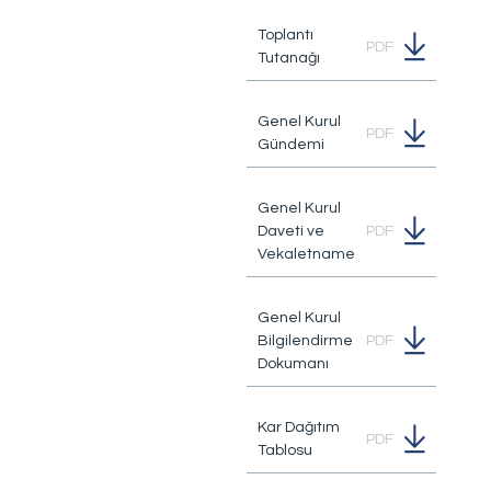
Bize Ulaşın
Toplantı
PDF
Tutanağı
Sorularınız, talepleriniz
veya geri bildirimleriniz için
Genel Kurul
PDF
bize ulaşabilirsiniz
Gündemi
Genel Kurul
Daveti ve
PDF
Vekaletname
Genel Kurul
Bilgilendirme
PDF
Dokumanı
Kar Dağıtım
PDF
Tablosu