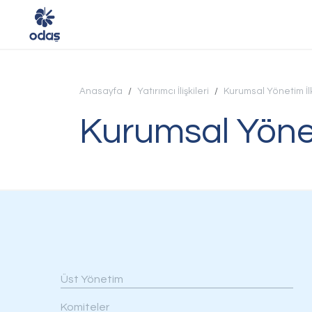
Anasayfa
Yatırımcı İlişkileri
Kurumsal Yönetim İ
Ana Sayfa
Kurumsal Yöne
Kurumsal
Faaliyet Alanlarımız
Sürdürülebilirlik
Yatırımcı İlişkileri
Üst Yönetim
ODAŞ'ta Hayat
Komiteler