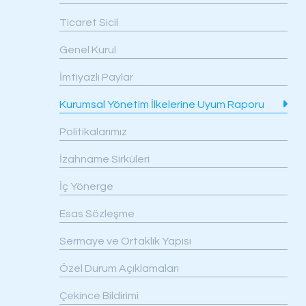
Odağımızda Gelecek Va
Ticaret Sicil
Biz'den Haberler
Genel Kurul
İmtiyazlı Paylar
Kurumsal Yönetim İlkelerine Uyum Raporu
Politikalarımız
Odaş’ta
Açık
Değe
İzahname Sirküleri
Kariyer
Pozisyonlar
İç Yönerge
Esas Sözleşme
Sermaye ve Ortaklık Yapısı
Özel Durum Açıklamaları
Çekince Bildirimi