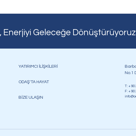
, Enerjiyi Geleceğe Dönüştürüyoruz
YATIRIMCI İLİŞKİLERİ
Barba
No.1 D
ODAŞ'TA HAYAT
T: + 90
F: + 90
info@o
BİZE ULAŞIN