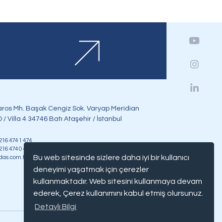
ros Mh. Başak Cengiz Sok. Varyap Meridian
 / Villa 4 34746 Batı Ataşehir / İstanbul
 216 474 1 474
 216 474 0 474
Bu web sitesinde sizlere daha iyi bir kullanıcı
das.com.tr
deneyimi yaşatmak için çerezler
kullanmaktadır. Web sitesini kullanmaya devam
ederek, Çerez kullanımını kabul etmiş olursunuz.
Detaylı Bilgi